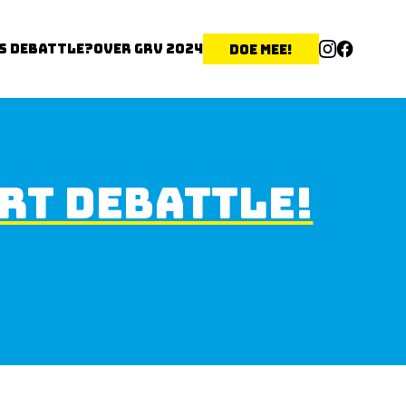
is Debattle?
Over GRV 2024
Doe mee!
RT DEBATTLE!