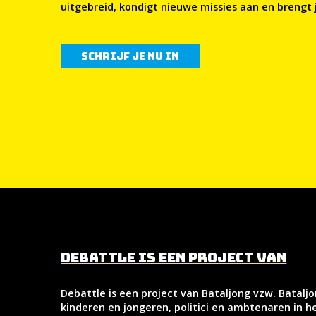
uitgebreid, kondigt nieuwe missies aan en brengt
Schrijf je nu in
Debattle is een project van
Debattle is een project van Bataljong vzw. Batalj
kinderen en jongeren, politici en ambtenaren in h