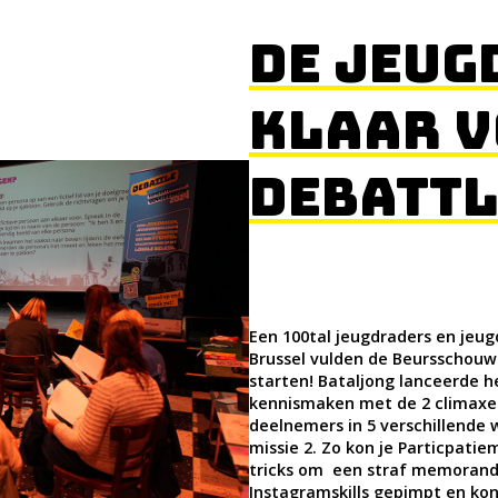
DE JEUG
KLAAR 
DEBATTL
Een 100tal jeugdraders en jeu
Brussel vulden de Beursschouw
starten! Bataljong lanceerde he
kennismaken met de 2 climaxen
deelnemers in 5 verschillende 
missie 2. Zo kon je Particpatie
tricks om een straf memorand
Instagramskills gepimpt en kon 