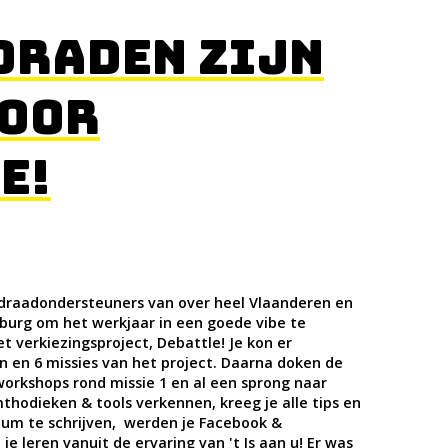
DRADEN ZIJN
VOOR
E!
gdraadondersteuners van over heel Vlaanderen en
burg om het werkjaar in een goede vibe te
t verkiezingsproject, Debattle! Je kon er
 en 6 missies van het project. Daarna doken de
workshops rond missie 1 en al een sprong naar
mthodieken & tools verkennen, kreeg je alle tips en
um te schrijven, werden je Facebook &
je leren vanuit de ervaring van 't Is aan u! Er was