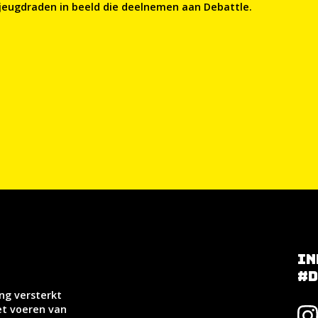
 jeugdraden in beeld die deelnemen aan Debattle.
in
#d
ong versterkt
et voeren van